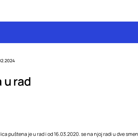
02.2024
 u rad
a puštena je u rad i od 16.03.2020. se na njoj radi u dve smen