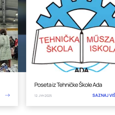
Poseta iz Tehničke Škole Ada
SAZNAJ VIŠE
12. ЈУН 2025