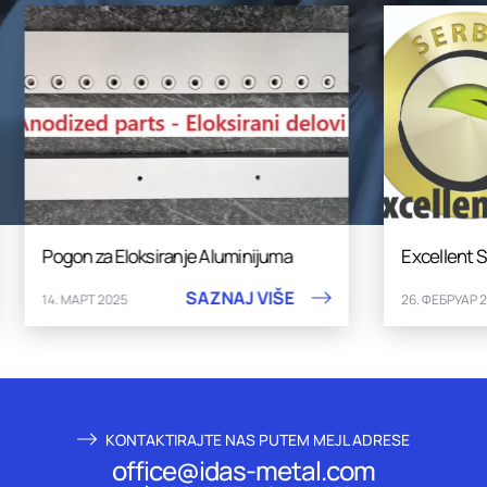
Pogon za Eloksiranje Aluminijuma
Excellent 
SAZNAJ VIŠE
14. МАРТ 2025
26. ФЕБРУАР 
KONTAKTIRAJTE NAS PUTEM MEJL ADRESE
office@idas-metal.com