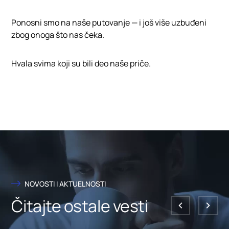
Ponosni smo na naše putovanje — i još više uzbuđeni
zbog onoga što nas čeka.
Hvala svima koji su bili deo naše priče.
NOVOSTI I AKTUELNOSTI
Čitajte ostale vesti