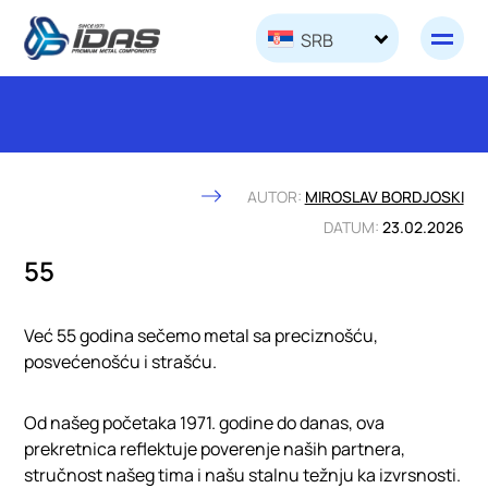
Skip to content
SRB
AUTOR:
MIROSLAV BORDJOSKI
DATUM:
23.02.2026
55
Već 55 godina sečemo metal sa preciznošću,
posvećenošću i strašću.
Od našeg početaka 1971. godine do danas, ova
prekretnica reflektuje poverenje naših partnera,
stručnost našeg tima i našu stalnu težnju ka izvrsnosti.