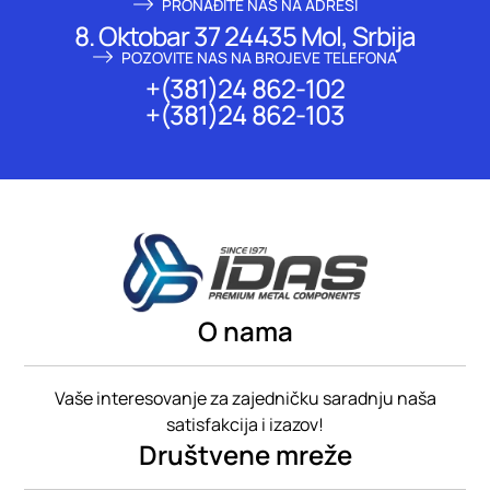
PRONAĐITE NAS NA ADRESI
8. Oktobar 37 24435 Mol, Srbija
POZOVITE NAS NA BROJEVE TELEFONA
+(381)24 862-102
+(381)24 862-103
O nama
Vaše interesovanje za zajedničku saradnju naša
satisfakcija i izazov!
Društvene mreže