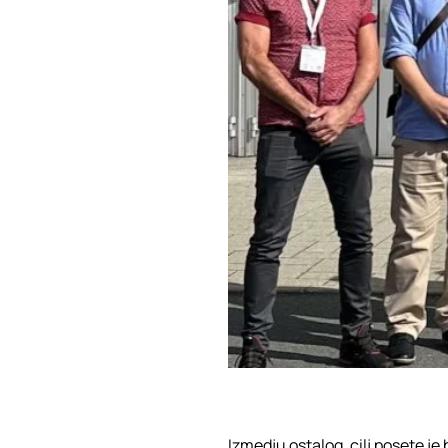
Izmedju ostalog, cilj posete j