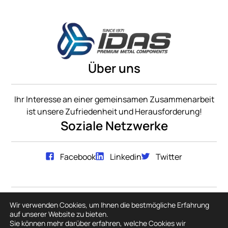
Über uns
Ihr Interesse an einer gemeinsamen Zusammenarbeit
ist unsere Zufriedenheit und Herausforderung!
Soziale Netzwerke
Facebook
Linkedin
Twitter
Wir verwenden Cookies, um Ihnen die bestmögliche Erfahrung
Galerie
Zertifikate
Datenschutzrichtlinie
auf unserer Website zu bieten.
Urheberrecht © Alle Rechte vorbehalten 2023. IDAS
Sie können mehr darüber erfahren, welche Cookies wir