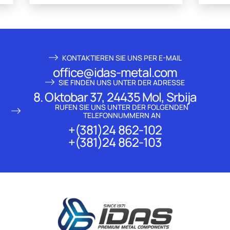
KONTAKTIEREN SIE UNS PER E-MAIL
office@idas-metal.com
SIE FINDEN UNS UNTER DER ADRESSE
8. Oktobar 37, 24435 Mol, Srbija
RUFEN SIE UNS UNTER DER FOLGENDEN
TELEFONNUMMERN AN
+(381)24 862-102
+(381)24 862-103